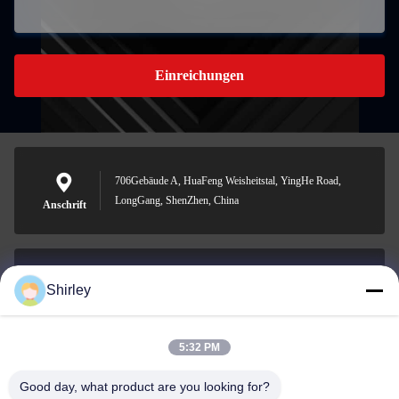
Einreichungen
706Gebäude A, HuaFeng Weisheitstal, YingHe Road,
LongGang, ShenZhen, China
Anschrift
Shirley
shirley@nature-trend.com
E-Mail-Adresse
5:32 PM
Good day, what product are you looking for?
0086-18148506772