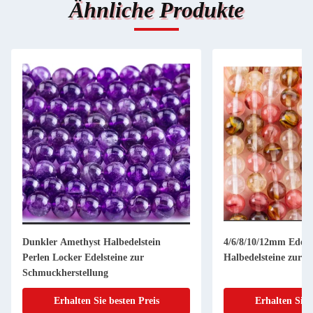
Ähnliche Produkte
Dunkler Amethyst Halbedelstein
4/6/8/10/12mm Edels
Perlen Locker Edelsteine zur
Halbedelsteine zur 
Schmuckherstellung
Erhalten Sie besten Preis
Erhalten Sie 