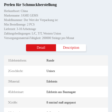
Perlen für Schmuckherstellung
Herkunftsort: China
Markenname: JAME GEMS
Modellnummer: Der Wert der Verpackung ist:
Min Bestellmenge: 2 PCS
Lieferzeit: 3-10 Arbeitstage
Zahlungsbedingungen: L/C, T/T, Western Union
Versorgungsmaterial-Fähigkeit: 200000 Stränge pro Monat
Detail
Description
1Edelsteinform:
Runde
2Geschlecht:
Unisex
3Material:
Edelstein
4Edelsteinart:
Edelstein aus Baumagate
5Größe:
8 mm/auf maß angepasst