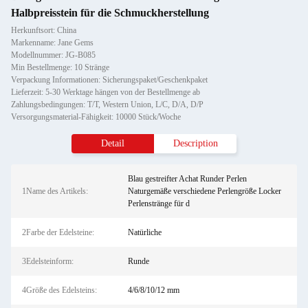
Halbpreisstein für die Schmuckherstellung
Herkunftsort: China
Markenname: Jane Gems
Modellnummer: JG-B085
Min Bestellmenge: 10 Stränge
Verpackung Informationen: Sicherungspaket/Geschenkpaket
Lieferzeit: 5-30 Werktage hängen von der Bestellmenge ab
Zahlungsbedingungen: T/T, Western Union, L/C, D/A, D/P
Versorgungsmaterial-Fähigkeit: 10000 Stück/Woche
Detail
Description
Blau gestreifter Achat Runder Perlen
1Name des Artikels:
Naturgemäße verschiedene Perlengröße Locker
Perlenstränge für d
2Farbe der Edelsteine:
Natürliche
3Edelsteinform:
Runde
4Größe des Edelsteins:
4/6/8/10/12 mm