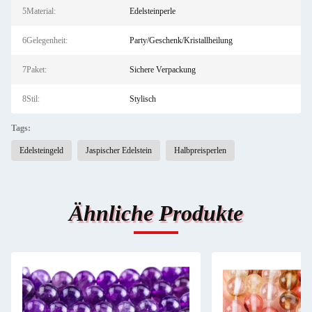
5Material:
Edelsteinperle
6Gelegenheit:
Party/Geschenk/Kristallheilung
7Paket:
Sichere Verpackung
8Stil:
Stylisch
Tags:
Edelsteingeld
Jaspischer Edelstein
Halbpreisperlen
Ähnliche Produkte