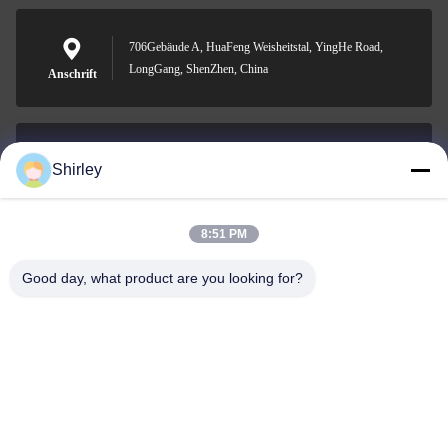
706Gebäude A, HuaFeng Weisheitstal, YingHe Road,
LongGang, ShenZhen, China
Anschrift
Shirley
shirley@nature-trend.com
E-Mail-Adresse
8:51 PM
Good day, what product are you looking for?
0086-18148506772
Phone
Shenzhen Jane Cheng Development Co.,