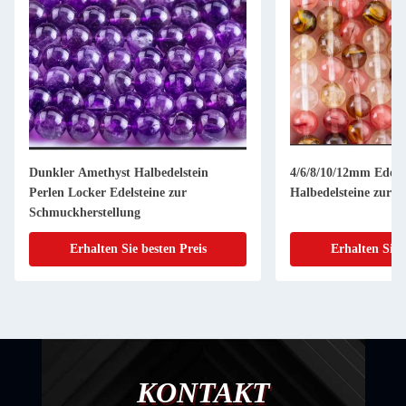
Dunkler Amethyst Halbedelstein
4/6/8/10/12mm Edels
Perlen Locker Edelsteine zur
Halbedelsteine zur 
Schmuckherstellung
Erhalten Sie besten Preis
Erhalten Sie 
KONTAKT