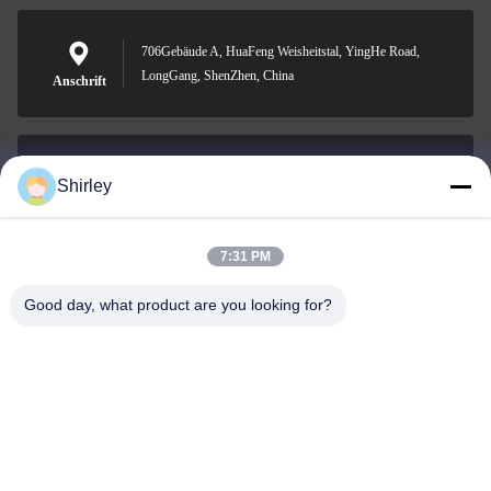
706Gebäude A, HuaFeng Weisheitstal, YingHe Road,
LongGang, ShenZhen, China
Anschrift
Shirley
shirley@nature-trend.com
E-Mail-Adresse
7:31 PM
Good day, what product are you looking for?
0086-18148506772
Phone
Shenzhen Jane Cheng Development Co.,