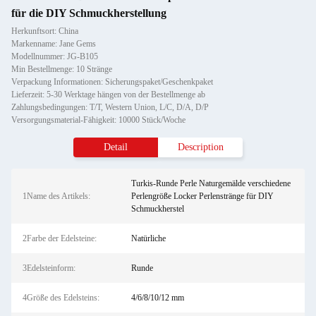
für die DIY Schmuckherstellung
Herkunftsort: China
Markenname: Jane Gems
Modellnummer: JG-B105
Min Bestellmenge: 10 Stränge
Verpackung Informationen: Sicherungspaket/Geschenkpaket
Lieferzeit: 5-30 Werktage hängen von der Bestellmenge ab
Zahlungsbedingungen: T/T, Western Union, L/C, D/A, D/P
Versorgungsmaterial-Fähigkeit: 10000 Stück/Woche
Detail
Description
Turkis-Runde Perle Naturgemälde verschiedene
1Name des Artikels:
Perlengröße Locker Perlenstränge für DIY
Schmuckherstel
2Farbe der Edelsteine:
Natürliche
3Edelsteinform:
Runde
4Größe des Edelsteins:
4/6/8/10/12 mm