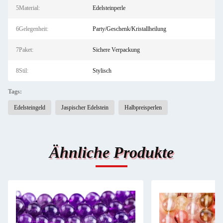
5Material:
Edelsteinperle
6Gelegenheit:
Party/Geschenk/Kristallheilung
7Paket:
Sichere Verpackung
8Stil:
Stylisch
Tags:
Edelsteingeld
Jaspischer Edelstein
Halbpreisperlen
Ähnliche Produkte