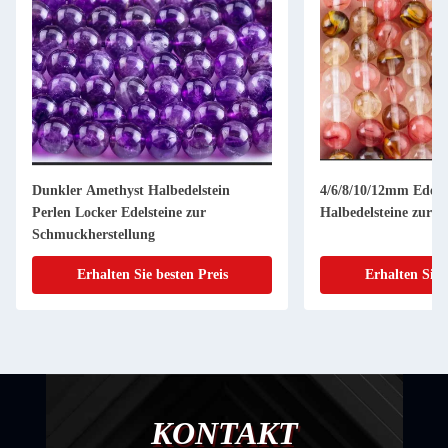
Dunkler Amethyst Halbedelstein
4/6/8/10/12mm Edels
Perlen Locker Edelsteine zur
Halbedelsteine zur 
Schmuckherstellung
Erhalten Sie besten Preis
Erhalten Sie 
KONTAKT