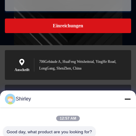
Einreichungen
706Gebäude A, HuaFeng Weisheitstal, YingHe Road,
LongGang, ShenZhen, China
Anschrift
Shirley
shirley@nature-trend.com
E-Mail-Adresse
12:57 AM
Good day, what product are you looking for?
0086-18148506772