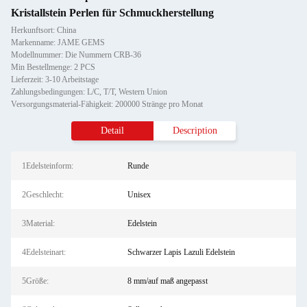
Kristallstein Perlen für Schmuckherstellung
Herkunftsort: China
Markenname: JAME GEMS
Modellnummer: Die Nummern CRB-36
Min Bestellmenge: 2 PCS
Lieferzeit: 3-10 Arbeitstage
Zahlungsbedingungen: L/C, T/T, Western Union
Versorgungsmaterial-Fähigkeit: 200000 Stränge pro Monat
Detail
Description
1Edelsteinform:
Runde
2Geschlecht:
Unisex
3Material:
Edelstein
4Edelsteinart:
Schwarzer Lapis Lazuli Edelstein
5Größe:
8 mm/auf maß angepasst