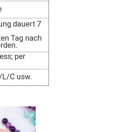
e
ung dauert 7
ten Tag nach
erden.
ss; per
/L/C usw.