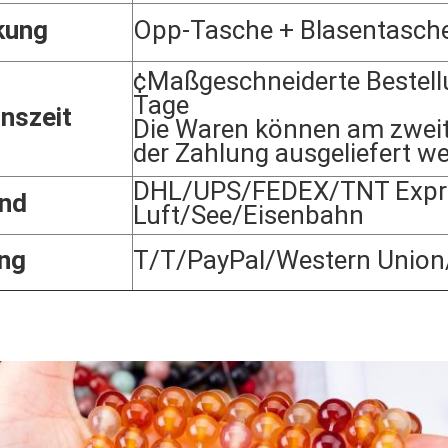
kung
Opp-Tasche + Blasentasch
¢Maßgeschneiderte Bestell
Tage
nszeit
Die Waren können am zwei
der Zahlung ausgeliefert w
DHL/UPS/FEDEX/TNT Expre
nd
Luft/See/Eisenbahn
ng
T/T/PayPal/Western Union