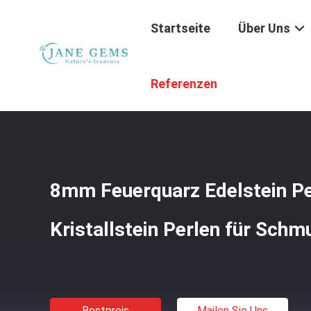
Startseite
Über Uns
Startseite
/
Produkte
/
Edelsteingeld
/
8mm Feuerquarz E
Referenzen
8mm Feuerquarz Edelstein Pe
Kristallstein Perlen für Schm
Bestpreis
Mailen Sie Uns