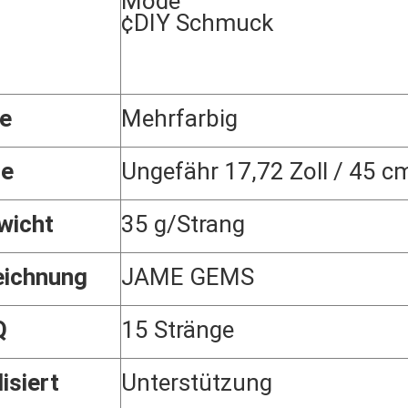
Mode
¢DIY Schmuck
e
Mehrfarbig
ße
Ungefähr 17,72 Zoll / 45 c
wicht
35 g/Strang
ichnung
JAME GEMS
Q
15 Stränge
lisiert
Unterstützung