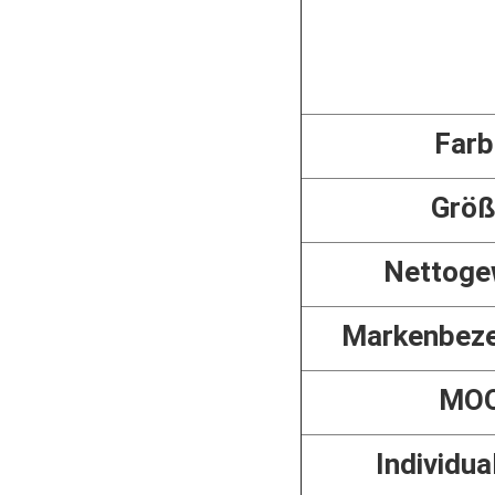
Farb
Grö
Nettoge
Markenbeze
MO
Individua