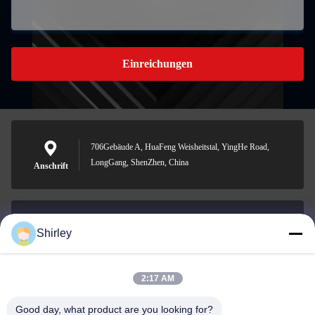
Einreichungen
706Gebäude A, HuaFeng Weisheitstal, YingHe Road,
LongGang, ShenZhen, China
Anschrift
Shirley
shirley@nature-trend.com
E-Mail-Adresse
2:17 AM
Good day, what product are you looking for?
0086-18148506772