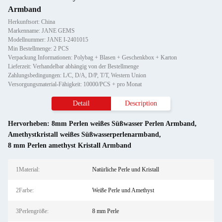
Armband
Herkunftsort: China
Markenname: JANE GEMS
Modellnummer: JANE I-2401015
Min Bestellmenge: 2 PCS
Verpackung Informationen: Polybag + Blasen + Geschenkbox + Karton
Lieferzeit: Verhandelbar abhängig von der Bestellmenge
Zahlungsbedingungen: L/C, D/A, D/P, T/T, Western Union
Versorgungsmaterial-Fähigkeit: 10000/PCS + pro Monat
Detail
Description
Hervorheben:
8mm Perlen weißes Süßwasser Perlen Armband
,
Amethystkristall weißes Süßwasserperlenarmband
,
8 mm Perlen amethyst Kristall Armband
1Material:
Natürliche Perle und Kristall
2Farbe:
Weiße Perle und Amethyst
3Perlengröße:
8 mm Perle