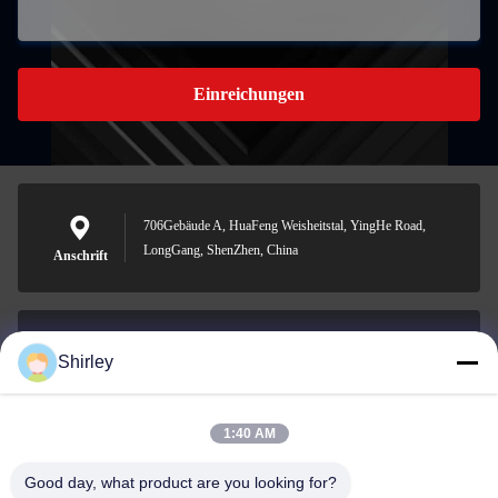
Einreichungen
706Gebäude A, HuaFeng Weisheitstal, YingHe Road,
LongGang, ShenZhen, China
Anschrift
Shirley
shirley@nature-trend.com
E-Mail-Adresse
1:40 AM
Good day, what product are you looking for?
0086-18148506772