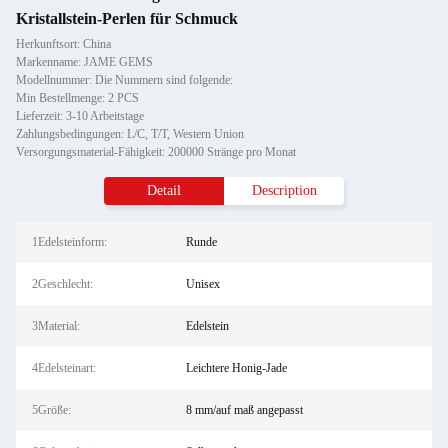
Kristallstein-Perlen für Schmuck
Herkunftsort: China
Markenname: JAME GEMS
Modellnummer: Die Nummern sind folgende:
Min Bestellmenge: 2 PCS
Lieferzeit: 3-10 Arbeitstage
Zahlungsbedingungen: L/C, T/T, Western Union
Versorgungsmaterial-Fähigkeit: 200000 Stränge pro Monat
Detail
Description
1Edelsteinform:
Runde
2Geschlecht:
Unisex
3Material:
Edelstein
4Edelsteinart:
Leichtere Honig-Jade
5Größe:
8 mm/auf maß angepasst