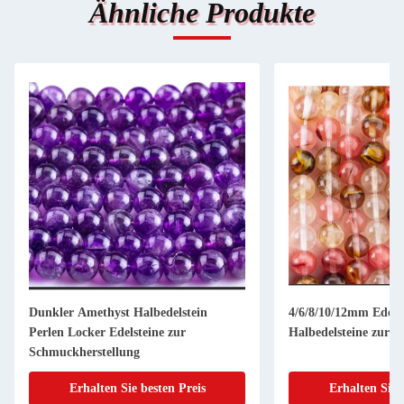
Ähnliche Produkte
Dunkler Amethyst Halbedelstein
4/6/8/10/12mm Edels
Perlen Locker Edelsteine zur
Halbedelsteine zur 
Schmuckherstellung
Erhalten Sie besten Preis
Erhalten Sie 