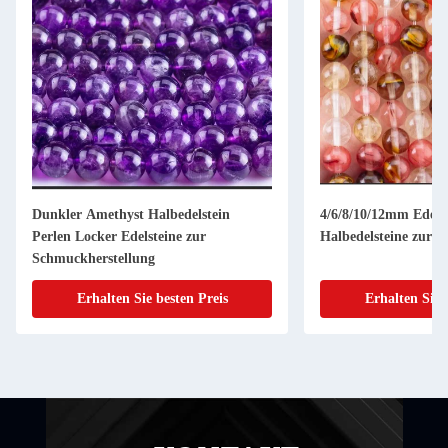
Dunkler Amethyst Halbedelstein
4/6/8/10/12mm Edels
Perlen Locker Edelsteine zur
Halbedelsteine zur 
Schmuckherstellung
Erhalten Sie besten Preis
Erhalten Sie 