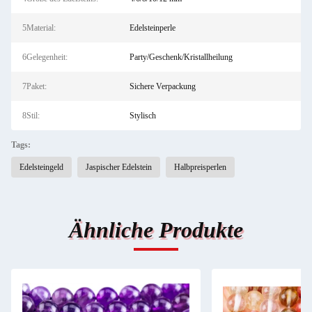
5Material:
Edelsteinperle
6Gelegenheit:
Party/Geschenk/Kristallheilung
7Paket:
Sichere Verpackung
8Stil:
Stylisch
Tags:
Edelsteingeld
Jaspischer Edelstein
Halbpreisperlen
Ähnliche Produkte