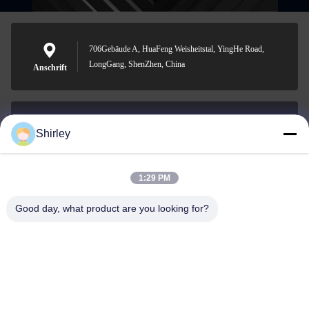
706Gebäude A, HuaFeng Weisheitstal, YingHe Road,
LongGang, ShenZhen, China
Anschrift
Shirley
shirley@nature-trend.com
E-Mail-Adresse
1:29 PM
Good day, what product are you looking for?
0086-18148506772
Phone