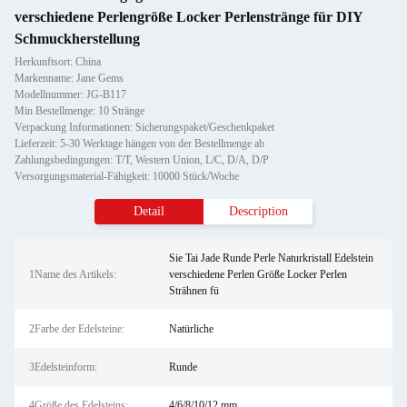
verschiedene Perlengröße Locker Perlenstränge für DIY
Schmuckherstellung
Herkunftsort: China
Markenname: Jane Gems
Modellnummer: JG-B117
Min Bestellmenge: 10 Stränge
Verpackung Informationen: Sicherungspaket/Geschenkpaket
Lieferzeit: 5-30 Werktage hängen von der Bestellmenge ab
Zahlungsbedingungen: T/T, Western Union, L/C, D/A, D/P
Versorgungsmaterial-Fähigkeit: 10000 Stück/Woche
Detail
Description
Sie Tai Jade Runde Perle Naturkristall Edelstein
1Name des Artikels:
verschiedene Perlen Größe Locker Perlen
Strähnen fü
2Farbe der Edelsteine:
Natürliche
3Edelsteinform:
Runde
4Größe des Edelsteins:
4/6/8/10/12 mm