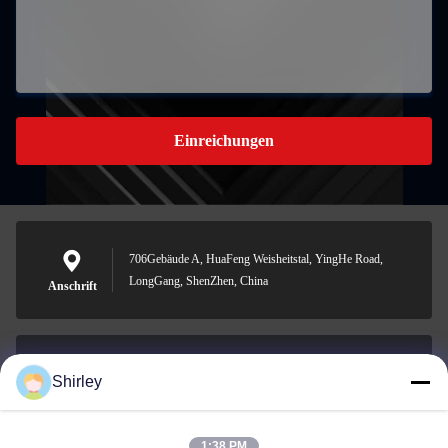
Einreichungen
706Gebäude A, HuaFeng Weisheitstal, YingHe Road,
LongGang, ShenZhen, China
Anschrift
Shirley
shirley@nature-trend.com
E-Mail-Adresse
1:38 PM