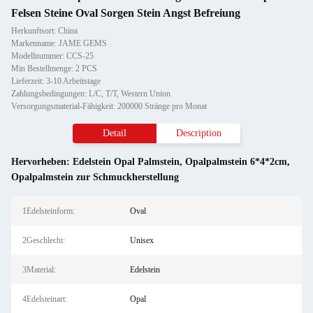
Felsen Steine Oval Sorgen Stein Angst Befreiung
Herkunftsort: China
Markenname: JAME GEMS
Modellnummer: CCS-25
Min Bestellmenge: 2 PCS
Lieferzeit: 3-10 Arbeitstage
Zahlungsbedingungen: L/C, T/T, Western Union
Versorgungsmaterial-Fähigkeit: 200000 Stränge pro Monat
Detail
Description
Hervorheben:
Edelstein Opal Palmstein
,
Opalpalmstein 6*4*2cm
,
Opalpalmstein zur Schmuckherstellung
1Edelsteinform:
Oval
2Geschlecht:
Unisex
3Material:
Edelstein
4Edelsteinart:
Opal