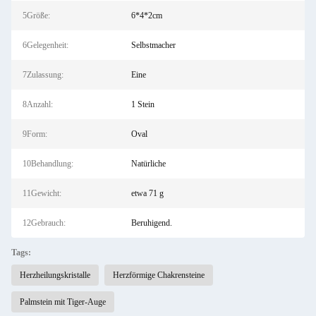
5Größe:
6*4*2cm
6Gelegenheit:
Selbstmacher
7Zulassung:
Eine
8Anzahl:
1 Stein
9Form:
Oval
10Behandlung:
Natürliche
11Gewicht:
etwa 71 g
12Gebrauch:
Beruhigend.
Tags:
Herzheilungskristalle
Herzförmige Chakrensteine
Palmstein mit Tiger-Auge