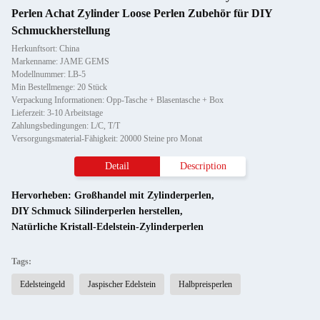
Perlen Achat Zylinder Loose Perlen Zubehör für DIY
Schmuckherstellung
Herkunftsort: China
Markenname: JAME GEMS
Modellnummer: LB-5
Min Bestellmenge: 20 Stück
Verpackung Informationen: Opp-Tasche + Blasentasche + Box
Lieferzeit: 3-10 Arbeitstage
Zahlungsbedingungen: L/C, T/T
Versorgungsmaterial-Fähigkeit: 20000 Steine pro Monat
Detail
Description
Hervorheben:
Großhandel mit Zylinderperlen
,
DIY Schmuck Silinderperlen herstellen
,
Natürliche Kristall-Edelstein-Zylinderperlen
Tags:
Edelsteingeld
Jaspischer Edelstein
Halbpreisperlen