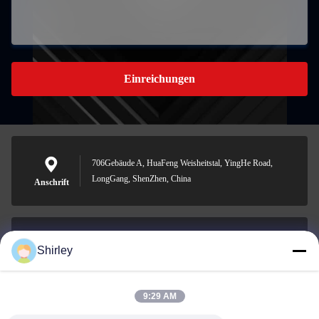
Einreichungen
706Gebäude A, HuaFeng Weisheitstal, YingHe Road,
LongGang, ShenZhen, China
Anschrift
Shirley
shirley@nature-trend.com
E-Mail-Adresse
9:29 AM