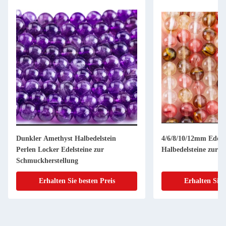
Dunkler Amethyst Halbedelstein
4/6/8/10/12mm Edels
Perlen Locker Edelsteine zur
Halbedelsteine zur 
Schmuckherstellung
Erhalten Sie besten Preis
Erhalten Sie 