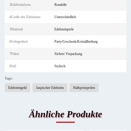
3Edelsteinform:
Rondelle
4Größe des Edelsteins:
Unterschiedlich
5Material:
Edelsteinperle
6Gelegenheit:
Party/Geschenk/Kristallheilung
7Paket:
Sichere Verpackung
8Stil:
Stylisch
Tags:
Edelsteingeld
Jaspischer Edelstein
Halbpreisperlen
Ähnliche Produkte