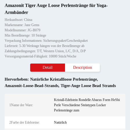
Amazonit Tiger Auge Loose Perlenstränge für Yoga-
Armbänder
Herkunftsort: China
Markenname: Jane Gems
Modellnummer: JG-B079
Min Bestellmenge: 10 Stränge
Verpackung Informationen: Sicherungspaket/Geschenkpaket
Lieferzeit: 5-30 Werktage hängen von der Bestellmenge ab
Zahlungsbedingungen: T/T, Western Union, L/C, D/A, D/P
Versorgungsmaterial-Fähigkeit: 10000 Stück/Woche
Detail
Description
Hervorheben:
Natürliche Kristallloose Perlenstränge
,
Amazonit-Loose-Bead-Strands
,
Tiger-Auge Loose Bead Strands
Kristall-Edelstein Rondelle Abacus Form HeShi
1Name der Ware:
Perle Verschiedene Steintypen Locker
Perlenstränge zum
2Farbe der Edelsteine:
Natürlich