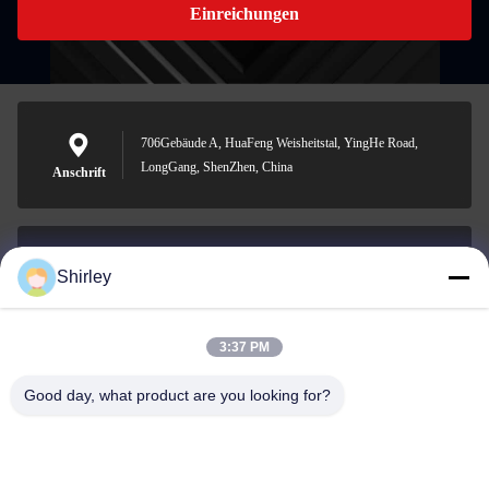
Einreichungen
706Gebäude A, HuaFeng Weisheitstal, YingHe Road,
LongGang, ShenZhen, China
Anschrift
Shirley
shirley@nature-trend.com
E-Mail-Adresse
3:37 PM
Good day, what product are you looking for?
0086-18148506772
Phone