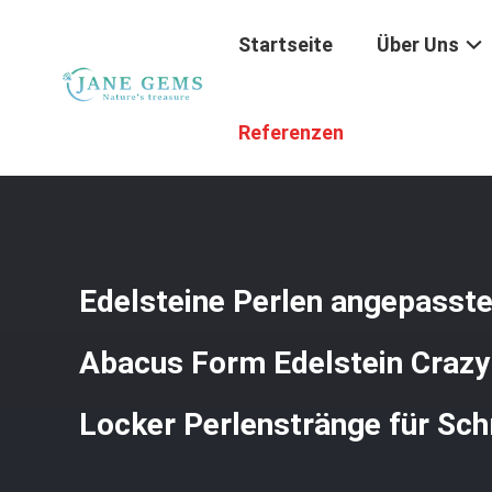
Startseite
Über Uns
Startseite
/
Produkte
/
Edelsteingeld
/
Edelsteine Perle
Referenzen
Edelsteine Perlen angepasst
Abacus Form Edelstein Craz
Locker Perlenstränge für Sc