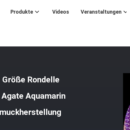
Produkte
Videos
Veranstaltungen
n Angepasste Größe Rondelle Abacus Form Edelstein Crazy Agate Aqu
e Größe Rondelle
y Agate Aquamarin
hmuckherstellung