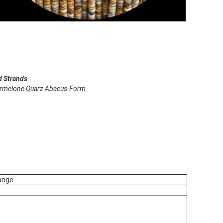
d Strands
sermelone Quarz Abacus-Form
ränge