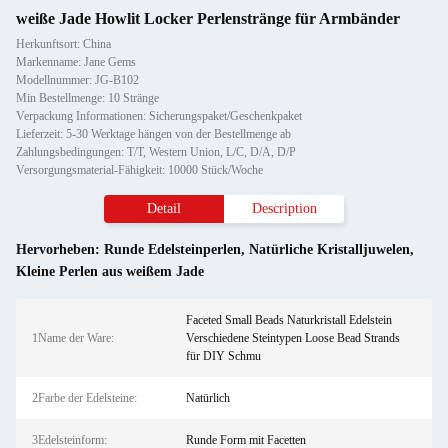
weiße Jade Howlit Locker Perlenstränge für Armbänder
Herkunftsort: China
Markenname: Jane Gems
Modellnummer: JG-B102
Min Bestellmenge: 10 Stränge
Verpackung Informationen: Sicherungspaket/Geschenkpaket
Lieferzeit: 5-30 Werktage hängen von der Bestellmenge ab
Zahlungsbedingungen: T/T, Western Union, L/C, D/A, D/P
Versorgungsmaterial-Fähigkeit: 10000 Stück/Woche
Detail
Description
Hervorheben:
Runde Edelsteinperlen
,
Natürliche Kristalljuwelen
,
Kleine Perlen aus weißem Jade
Faceted Small Beads Naturkristall Edelstein
1Name der Ware:
Verschiedene Steintypen Loose Bead Strands
für DIY Schmu
2Farbe der Edelsteine:
Natürlich
3Edelsteinform:
Runde Form mit Facetten