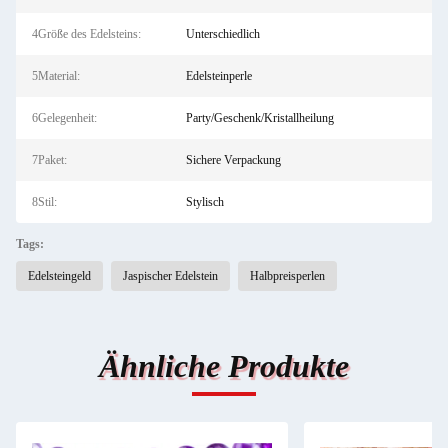
4Größe des Edelsteins:
Unterschiedlich
5Material:
Edelsteinperle
6Gelegenheit:
Party/Geschenk/Kristallheilung
7Paket:
Sichere Verpackung
8Stil:
Stylisch
Tags:
Edelsteingeld
Jaspischer Edelstein
Halbpreisperlen
Ähnliche Produkte