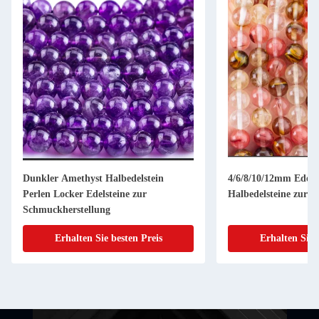
Dunkler Amethyst Halbedelstein
4/6/8/10/12mm Edels
Perlen Locker Edelsteine zur
Halbedelsteine zur 
Schmuckherstellung
Erhalten Sie besten Preis
Erhalten Sie 