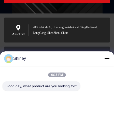
706Gebäude A, HuaFeng Weisheitstal, YingHe Road,
LongGang, ShenZhen, China
Anschrift
Shirley
shirley@nature-trend.com
E-Mail-Adresse
6:15 PM
Good day, what product are you looking for?
0086-18148506772
Phone