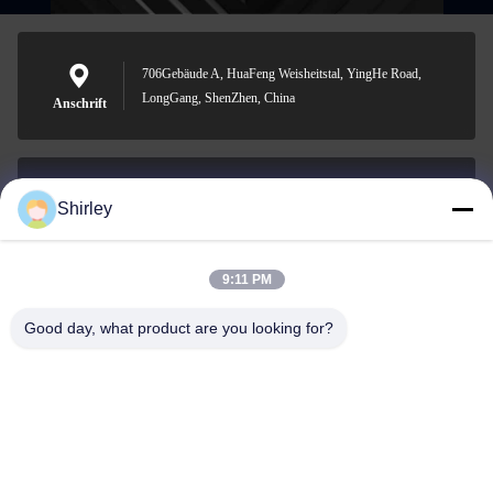
706Gebäude A, HuaFeng Weisheitstal, YingHe Road,
LongGang, ShenZhen, China
Anschrift
Shirley
shirley@nature-trend.com
E-Mail-Adresse
9:11 PM
Good day, what product are you looking for?
0086-18148506772
Phone