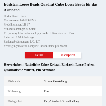
Edelstein Loose Beads Quadrat Cube Loose Beads für das
Armband
Herkunftsort: China
Markenname: JAME GEMS
Modellnummer: LB-17
Min Bestellmenge: 20 Stück
Verpackung Informationen: Opp-Tasche + Blasentasche + Box
Lieferzeit: 3-10 Arbeitstage
Zahlungsbedingungen: L/C, T/T
Versorgungsmaterial-Fähigkeit: 20000 Steine pro Monat
Detail
Description
Hervorheben:
Natürliche Echte Kristall Edelstein Loose Perlen
,
Quadratische Würfel
,
Ein Armband
1Gebrauch:
Schmuckherstellung
2Zulassung:
Eine
3Gelegenheit:
Party/Geschenk/Kristallheilung