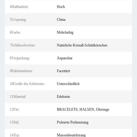
4Haltbarkeit:
Hoch
5Ursprung:
China
6Farbe:
Mehrfarbig
7Schlüsselwörter:
Natürliche Kristall-Schüttkörnchen
8Verpackung:
Anpassbar
9Edelsteinform:
Facettiert
10Größe des Edelsteins:
Unterschiedlich
11Material:
Edelstein
12Für:
BRACELETS, HALSEN, Ohrringe
13Stil:
Polsterte Perlenstrang
14Typ:
Massenbeutelstrang