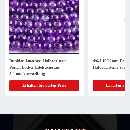
Dunkler Amethyst Halbedelstein
4/6/8/10/12mm Edels
Perlen Locker Edelsteine zur
Halbedelsteine zur 
Schmuckherstellung
Erhalten Sie besten Preis
Erhalten Sie 