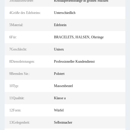
3Schlüsselwörter:
Kristallperlenstränge in großen Stücken
4Größe des Edelsteins:
Unterschiedlich
5Material:
Edelstein
6Für:
BRACELETS, HALSEN, Ohrringe
7Geschlecht:
Unisex
8Dienstleistungen:
Professioneller Kundendienst
9Beenden Sie.:
Polstert
10Typ:
Massenbeutel
11Qualität:
Klasse a
12Form:
Würfel
13Gelegenheit:
Selbstmacher