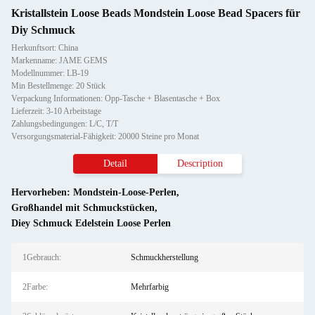
Kristallstein Loose Beads Mondstein Loose Bead Spacers für
Diy Schmuck
Herkunftsort: China
Markenname: JAME GEMS
Modellnummer: LB-19
Min Bestellmenge: 20 Stück
Verpackung Informationen: Opp-Tasche + Blasentasche + Box
Lieferzeit: 3-10 Arbeitstage
Zahlungsbedingungen: L/C, T/T
Versorgungsmaterial-Fähigkeit: 20000 Steine pro Monat
Detail
Description
Hervorheben:
Mondstein-Loose-Perlen
,
Großhandel mit Schmuckstücken
,
Diey Schmuck Edelstein Loose Perlen
1Gebrauch:
Schmuckherstellung
2Farbe:
Mehrfarbig