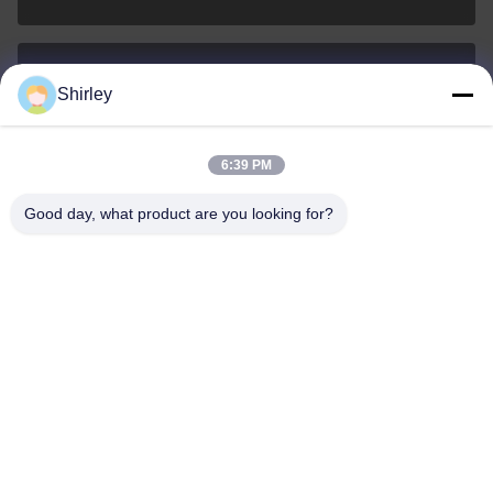
Shirley
shirley@nature-trend.com
E-Mail-Adresse
6:39 PM
Good day, what product are you looking for?
0086-18148506772
Phone
Shenzhen Jane Cheng Development Co.,
Limited