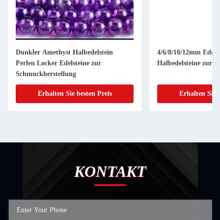
Dunkler Amethyst Halbedelstein
4/6/8/10/12mm Edels
Perlen Locker Edelsteine zur
Halbedelsteine zur 
Schmuckherstellung
Erhalten Sie besten Preis
Erhalten Sie 
KONTAKT