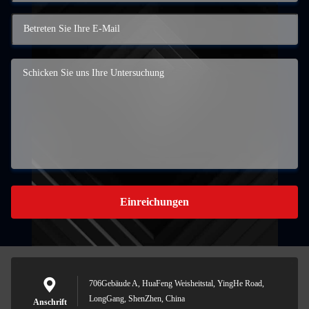
Einreichungen
706Gebäude A, HuaFeng Weisheitstal, YingHe Road,
LongGang, ShenZhen, China
Anschrift