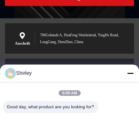
706Gebäude A, HuaFeng Weisheitstal, YingHe Road,
LongGang, ShenZhen, China
Anschrift
Shirley
shirley@nature-trend.com
E-Mail-Adresse
6:00 AM
Good day, what product are you looking for?
0086-18148506772
Phone