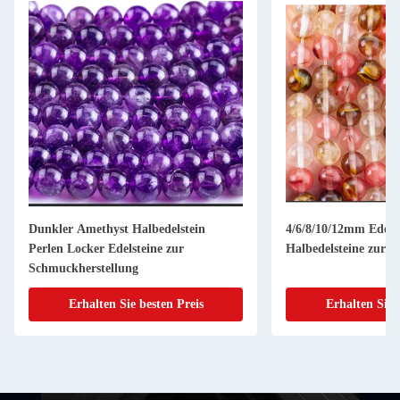
Dunkler Amethyst Halbedelstein
4/6/8/10/12mm Edels
Perlen Locker Edelsteine zur
Halbedelsteine zur 
Schmuckherstellung
Erhalten Sie besten Preis
Erhalten Sie 