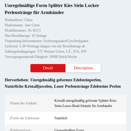
Unregelmäßige Form Splitter Kies Stein Locker
Perlenstränge für Armbänder
Herkunftsort: China
Markenname: Jane Gems
Modellnummer: JG-B115
Min Bestellmenge: 10 Stränge
Verpackung Informationen: Sicherungspaket/Geschenkpaket
Lieferzeit: 5-30 Werktage hängen von der Bestellmenge ab
Zahlungsbedingungen: T/T, Western Union, L/C, D/A, D/P
Versorgungsmaterial-Fähigkeit: 10000 Stück/Woche
Detail
Description
Hervorheben:
Unregelmäßig geformte Edelsteinperlen
,
Natürliche Kristalljuwelen
,
Loser Perlenstränge Edelsteine Perlen
Kristall-unregelmäßig geformte Splitter-Kies-
1Name des Artikels:
Stein-Loose-Bead-Strands für Armbänder
2Farbe der Edelsteine:
Natürlich
3Edelsteinform:
Unregelmäßige Form