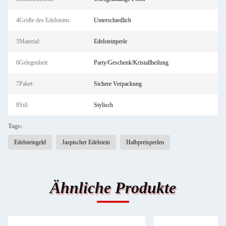
4Größe des Edelsteins:
Unterschiedlich
5Material:
Edelsteinperle
6Gelegenheit:
Party/Geschenk/Kristallheilung
7Paket:
Sichere Verpackung
8Stil:
Stylisch
Tags:
Edelsteingeld
Jaspischer Edelstein
Halbpreisperlen
Ähnliche Produkte