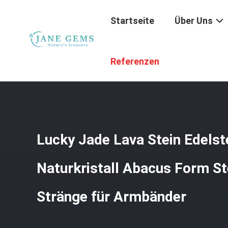
Startseite
Über Uns
Startseite
/
Produkte
/
Edelsteingeld
/
Lucky Jade Lava 
Referenzen
Lucky Jade Lava Stein Edelst
Naturkristall Abacus Form St
Stränge für Armbänder