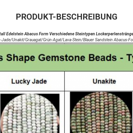
PRODUKT-BESCHREIBUNG
tall Edelstein Abacus Form Verschiedene Steintypen Lockerperlensträng
s-Jade/Unakit/Grauagat/Grün-Agat/Lava-Stein/Blauer Sandstein Abacus-F