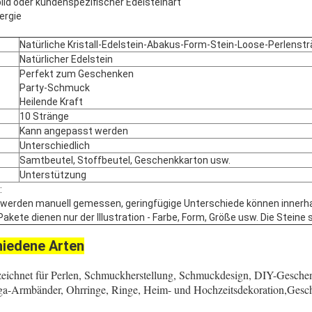
ild oder kundenspezifischer Edelsteinart
ergie
Natürliche Kristall-Edelstein-Abakus-Form-Stein-Loose-Perlenst
Natürlicher Edelstein
Perfekt zum Geschenken
Party-Schmuck
Heilende Kraft
10 Stränge
Kann angepasst werden
Unterschiedlich
Samtbeutel, Stoffbeutel, Geschenkkarton usw.
Unterstützung
:
 werden manuell gemessen, geringfügige Unterschiede können innerha
akete dienen nur der Illustration - Farbe, Form, Größe usw. Die Steine s
iedene Arten
ichnet für Perlen, Schmuckherstellung, Schmuckdesign, DIY-Gesche
ga-Armbänder, Ohrringe, Ringe, Heim- und Hochzeitsdekoration,Gesc